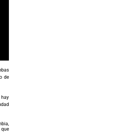
mbas
po de
n hay
iudad
mbia,
 que