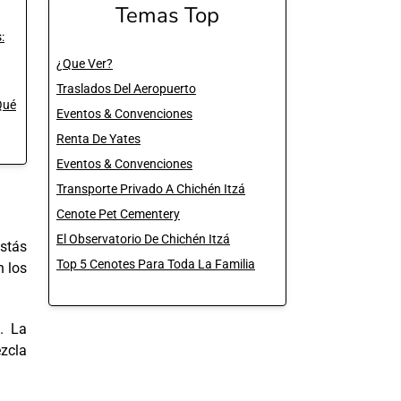
Temas Top
:
¿Que Ver?
Traslados Del Aeropuerto
Qué
Eventos & Convenciones
Renta De Yates
Eventos & Convenciones
Transporte Privado A Chichén Itzá
Cenote Pet Cementery
El Observatorio De Chichén Itzá
stás
Top 5 Cenotes Para Toda La Familia
n los
. La
ezcla