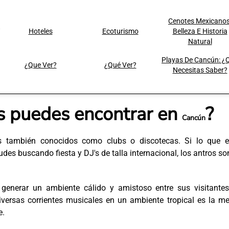
Cenotes Mexicanos
Hoteles
Ecoturismo
Belleza E Historia
Natural
Playas De Cancún: ¿
¿Que Ver?
¿Qué Ver?
Necesitas Saber?
es puedes encontrar en
?
Cancún
os también conocidos como clubs o discotecas. Si lo que e
des buscando fiesta y DJ's de talla internacional, los antros so
generar un ambiente cálido y amistoso entre sus visitantes
iversas corrientes musicales en un ambiente tropical es la m
e.