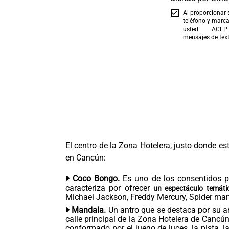
Al proporcionar
teléfono y marcar
usted ACEPT
mensajes de text
El centro de la Zona Hotelera, justo donde es
en Cancún:
Coco Bongo.
Es uno de los consentidos p
caracteriza por ofrecer
un espectáculo temáti
Michael Jackson, Freddy Mercury, Spider man
Mandala.
Un antro que se destaca por su ar
calle principal de la Zona Hotelera de Cancú
conformado por el juego de luces, la pista, 