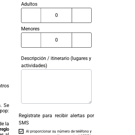
Adultos
Menores
Descripción / itinerario (lugares y
actividades)
ntros
. Se
pop:
Regístrate para recibir alertas por
SMS
de la
reglo
Al proporcionar su número de teléfono y
es al