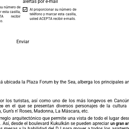
alertas por e-mail
 su número de
Al proporcionar su número de
 esta casilla,
teléfono y marcar esta casilla,
A recibir
usted ACEPTA recibir e-mails.
o.
Enviar
tá ubicada la Plaza Forum by the Sea, alberga los principales a
or los turistas, así como uno de los más longevos en Cancún
en el que se presentan diversos personajes de la cultura 
co
, Gun’s n’ Roses, Madonna, La Máscara, etc.
reglo arquitectónico que permite una vista de todo el lugar des
n. Así, desde el boulevard Kukulkán se pueden apreciar
un gran ar
las mesas y la habilidad del DJ para mover a todos los asistent