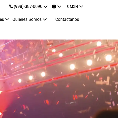
(998)-387-0090
$
MXN
jes
Quiénes Somos
Contáctanos