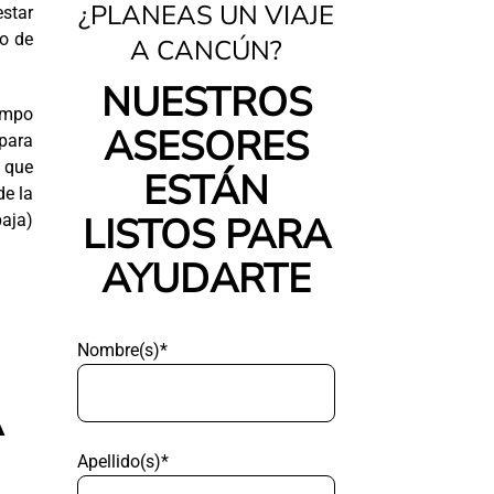
¿PLANEAS UN VIAJE
estar
ro de
A CANCÚN?
NUESTROS
iempo
ASESORES
para
o que
ESTÁN
de la
LISTOS PARA
baja)
AYUDARTE
Nombre(s)*
A
Apellido(s)*