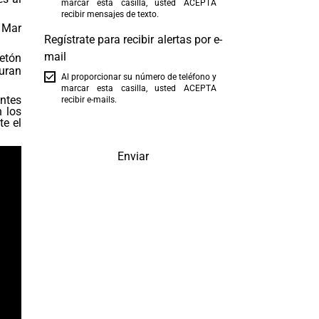
marcar esta casilla, usted ACEPTA
recibir mensajes de texto.
 Mar
Regístrate para recibir alertas por e-
mail
aetón
uran
Al proporcionar su número de teléfono y
marcar esta casilla, usted ACEPTA
ntes
recibir e-mails.
n los
te el
Enviar