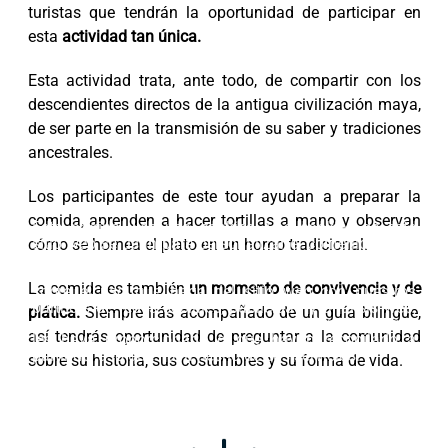
turistas que tendrán la oportunidad de participar en
esta
actividad tan única.
Esta actividad trata, ante todo, de compartir con los
descendientes directos de la antigua civilización maya,
de ser parte en la transmisión de su saber y tradiciones
ancestrales.
Los participantes de este tour ayudan a preparar la
comida, aprenden a hacer tortillas a mano y observan
Esta página web usa cookies. Las cookies de este
sitio web se usan para personalizar el contenido y los
cómo se hornea el plato en un horno tradicional.
anuncios, ofrecer funciones de redes sociales y
analizar el tráfico. Además, compartimos información
La comida es también
un momento de convivencia y de
sobre el uso que haga del sitio web con nuestros
partners de redes sociales, publicidad y análisis web,
plática.
Siempre irás acompañado de un guía bilingüe,
quienes pueden combinarla con otra información que
así tendrás oportunidad de preguntar a la comunidad
les haya proporcionado o que hayan recopilado a
partir del uso que haya hecho de sus servicios.
sobre su historia, sus costumbres y su forma de vida.
Aceptar