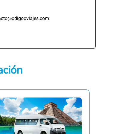
ntacto@odigooviajes.com
ación