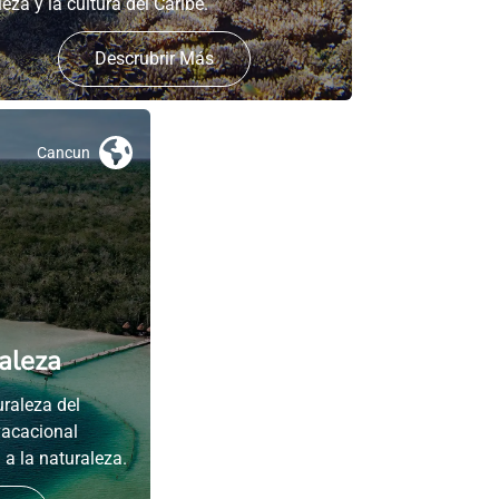
leza y la cultura del Caribe.
Descrubrir Más
Cancun
aleza
raleza del
vacacional
a la naturaleza.