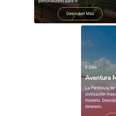
personalizarlo para ti!
Descrubrir Más
8 Dias
Aventura 
La Península de 
civilización maya
misterio. Descúb
itinerario.