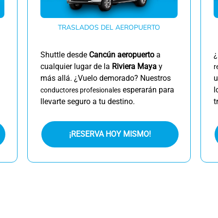
TRASLADOS DEL AEROPUERTO
Shuttle desde
Cancún aeropuerto
a
¿
cualquier lugar de la
Riviera Maya
y
r
más allá. ¿Vuelo demorado? Nuestros
u
esperarán para
l
conductores profesionales
llevarte seguro a tu destino.
t
¡RESERVA HOY MISMO!