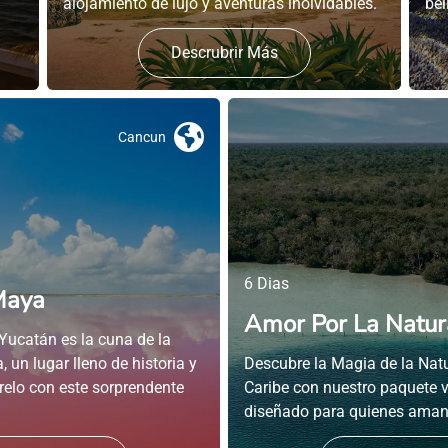
alojamiento de lujo y aventuras inolvidables.
bel
Descrubrir Más
Cancun
6 Dias
Maya
Amor Por La Natur
Yucatán es la cuna de la
, un lugar lleno de historia y
Descubre la Magia de la Natu
relo con este sorprendente
Caribe con nuestro paquete 
diseñado para quienes aman 