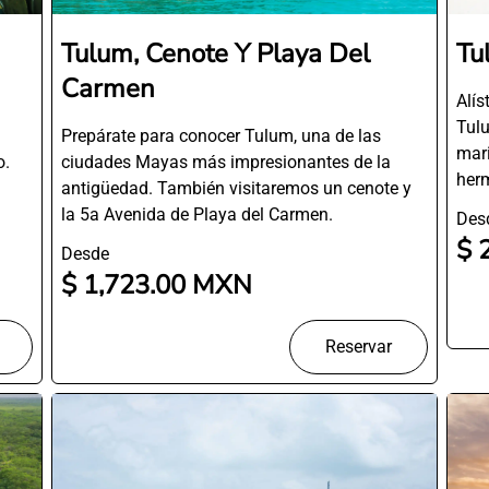
Tulum, Cenote Y Playa Del
Tu
Carmen
Alís
Tulu
Prepárate para conocer Tulum, una de las
mari
o.
ciudades Mayas más impresionantes de la
herm
antigüedad. También visitaremos un cenote y
la 5a Avenida de Playa del Carmen.
Des
$ 
Desde
$ 1,723.00 MXN
Reservar