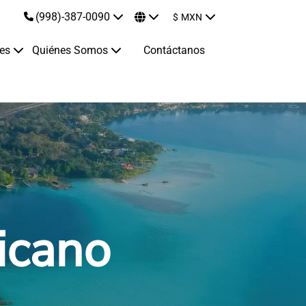
(998)-387-0090
$
MXN
jes
Quiénes Somos
Contáctanos
icano