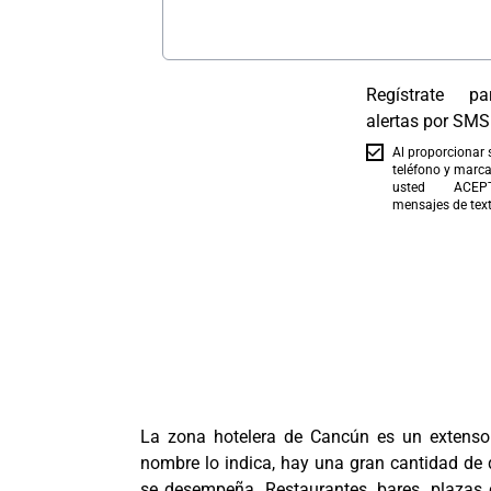
Regístrate pa
alertas por SMS
Al proporcionar
teléfono y marcar
usted ACEPT
mensajes de text
La zona hotelera de Cancún es un extenso
nombre lo indica, hay una gran cantidad de d
se desempeña. Restaurantes, bares, plazas 