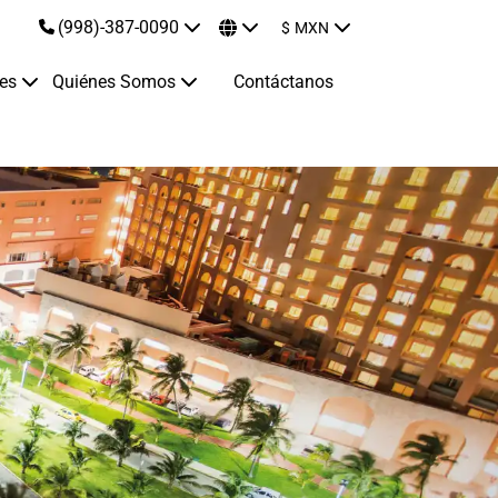
(998)-387-0090
$
MXN
jes
Quiénes Somos
Contáctanos