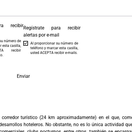
ra recibir
Regístrate para recibir
alertas por e-mail
 su número de
Al proporcionar su número de
 esta casilla,
teléfono y marcar esta casilla,
A recibir
usted ACEPTA recibir e-mails.
o.
Enviar
 corredor turístico (24 km aproximadamente) en el que, com
esarrollos hoteleros. No obstante, no es lo única actividad qu
comerciales, clubs nocturnos, entre otros, también se encarg