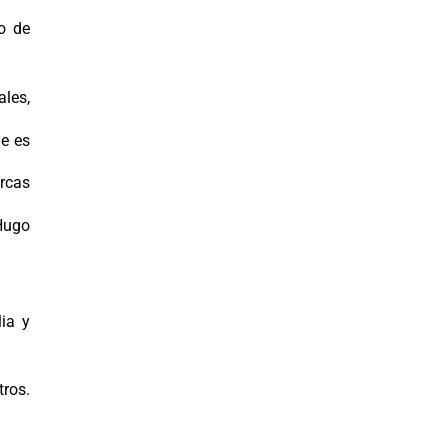
o de
les,
de es
rcas
 Hugo
ia y
tros.