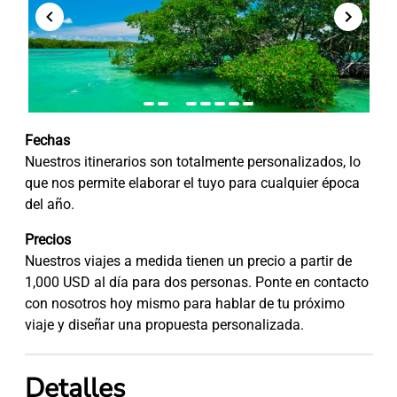
item
item
item
item
item
item
item
item
Item
3
0
1
2
3
4
5
6
7
Fechas
of
8
Nuestros itinerarios son totalmente personalizados, lo
que nos permite elaborar el tuyo para cualquier época
del año.
Precios
Nuestros viajes a medida tienen un precio a partir de
1,000 USD al día para dos personas. Ponte en contacto
con nosotros hoy mismo para hablar de tu próximo
viaje y diseñar una propuesta personalizada.
Detalles