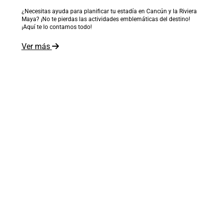
¿Necesitas ayuda para planificar tu estadía en Cancún y la Riviera
Maya? ¡No te pierdas las actividades emblemáticas del destino!
¡Aquí te lo contamos todo!
Ver más
El mundo está a tus pies
Recibe inspiración en tu correo