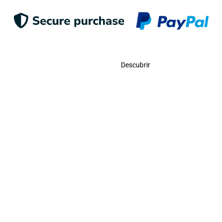
Contacto
Descubrir
Llámanos
USA:
(786)-409-0545
Toll Free:
(800)-704-5202
MX:
(998)-387-0090
Envíanos Un Correo