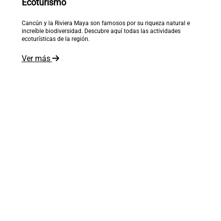
Ecoturismo
Cancún y la Riviera Maya son famosos por su riqueza natural e
increíble biodiversidad. Descubre aquí todas las actividades
ecoturísticas de la región.
Ver más
El mundo está a tus pies
Recibe inspiración en tu correo