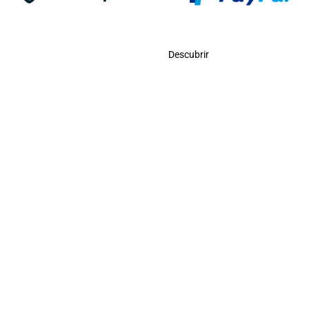
Contacto
Descubrir
Llámanos
USA:
(786)-409-0545
Toll Free:
(800)-704-5202
MX:
(998)-387-0090
Envíanos Un Correo
contacto@odigooviajes.com