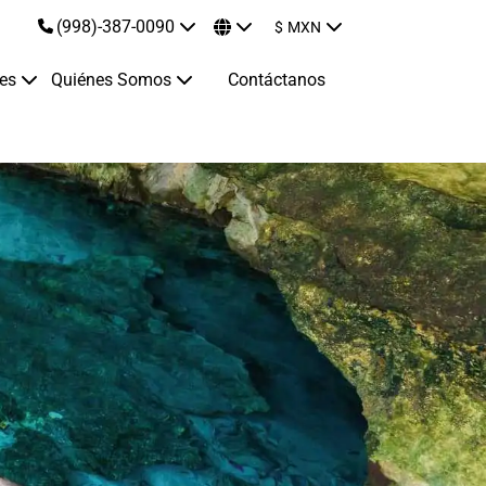
(998)-387-0090
$
MXN
jes
Quiénes Somos
Contáctanos