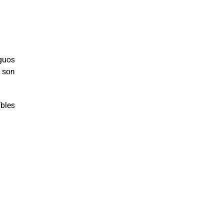
guos
s son
íbles