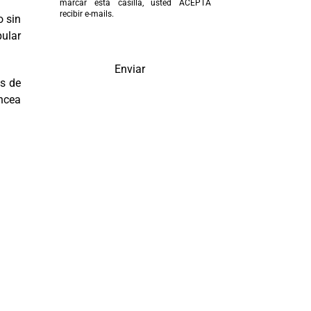
marcar esta casilla, usted ACEPTA
recibir e-mails.
o sin
pular
Enviar
os de
ancea