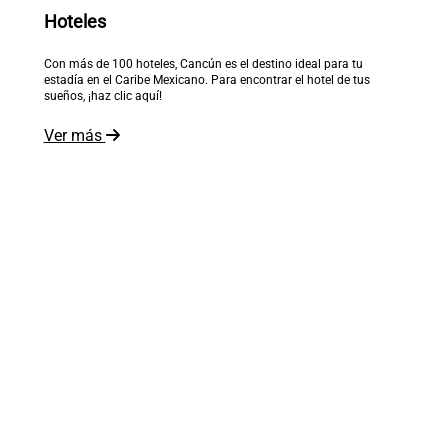
Hoteles
Con más de 100 hoteles, Cancún es el destino ideal para tu
estadía en el Caribe Mexicano. Para encontrar el hotel de tus
sueños, ¡haz clic aquí!
Ver más
El mundo está a tus pies
Recibe inspiración en tu correo