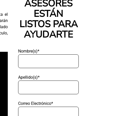
ASESORES
ESTÁN
a el
LISTOS PARA
rarán
slado
AYUDARTE
ulo,
Nombre(s)*
Apellido(s)*
Correo Electrónico*