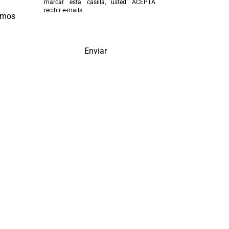
marcar esta casilla, usted ACEPTA
recibir e-mails.
emos
Enviar