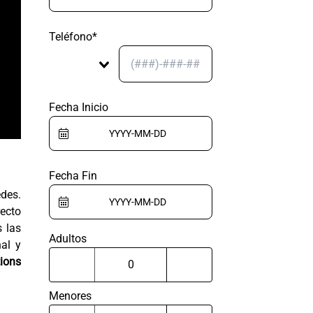
Teléfono*
Fecha Inicio
Fecha Fin
edes.
recto
s las
Adultos
al y
ions
Menores