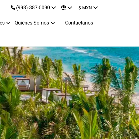
(998)-387-0090
$
MXN
jes
Quiénes Somos
Contáctanos