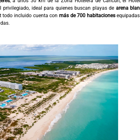
eres
, a unos 30 km de la Zona Hotelera de Cancún, el Hote
 privilegiado, ideal para quienes buscan playas de
arena blan
ort todo incluido cuenta con
más de 700 habitaciones
equipadas
idas.