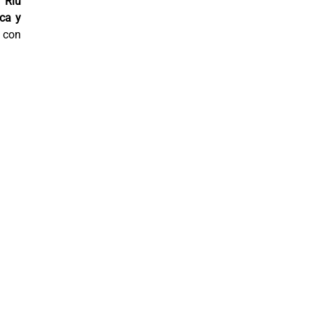
l
Riu
ca y
 con