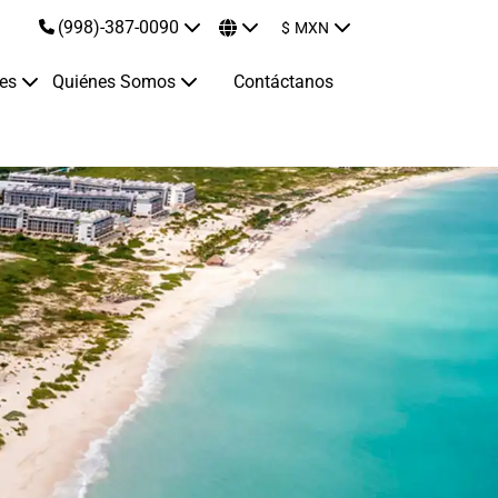
(998)-387-0090
$
MXN
jes
Quiénes Somos
Contáctanos