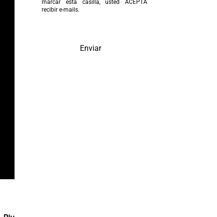
marcar esta casilla, usted ACEPTA
recibir e-mails.
Enviar