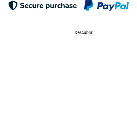
Contacto
Descubrir
Llámanos
USA:
(786)-409-0545
Toll Free:
(800)-704-5202
MX:
(998)-387-0090
Envíanos Un Correo