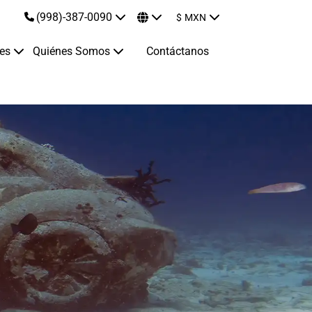
(998)-387-0090
$
MXN
jes
Quiénes Somos
Contáctanos