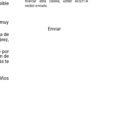
marcar esta casilla, usted ACEPTA
sible
recibir e-mails.
 muy
Enviar
da de
árez,
o por
ón de
ás te
niños