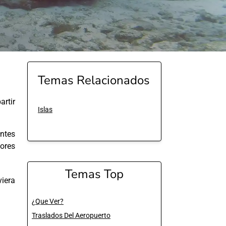
Temas Relacionados
rtir
Islas
entes
jores
Temas Top
iera
¿Que Ver?
Traslados Del Aeropuerto