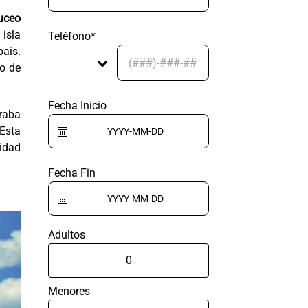
uceo
 isla
Teléfono*
país.
o de
Fecha Inicio
eraba
Esta
nidad
Fecha Fin
Adultos
Menores