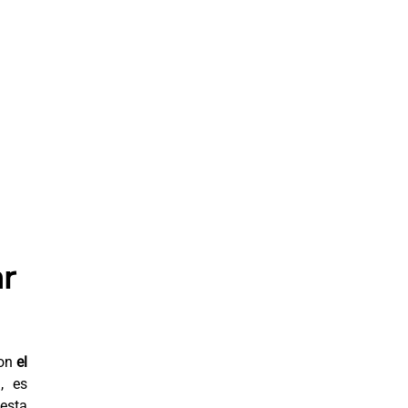
ar
con
el
, es
esta