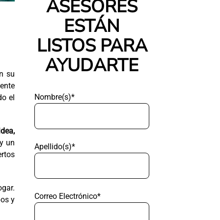
ASESORES
ESTÁN
LISTOS PARA
AYUDARTE
n su
ente
Nombre(s)*
do el
idea,
ay un
Apellido(s)*
rtos
ogar.
Correo Electrónico*
pos y