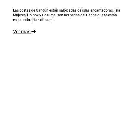
Las costas de Cancún están salpicadas de islas encantadoras. Isla
Mujeres, Holbox y Cozumel son las perlas del Caribe que te están
esperando. ¡Haz clic aquí!
Ver más
El mundo está a tus pies
Recibe inspiración en tu correo