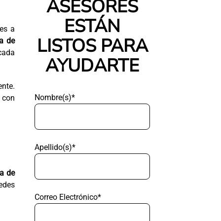
ASESORES
ESTÁN
es a
LISTOS PARA
ra de
 cada
AYUDARTE
ente.
Nombre(s)*
n con
Apellido(s)*
a de
uedes
Correo Electrónico*