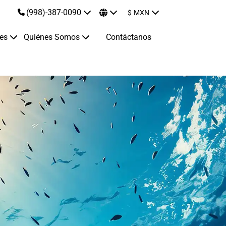
(998)-387-0090
$
MXN
jes
Quiénes Somos
Contáctanos