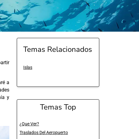
Temas Relacionados
rtir
Islas
aré a
dades
mía y
Temas Top
¿Que Ver?
Traslados Del Aeropuerto