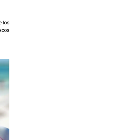
e los
iscos