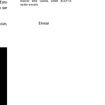
marcar esta casilla, usted ACEPTA
 Esto
recibir e-mails.
n ser
Enviar
cún,