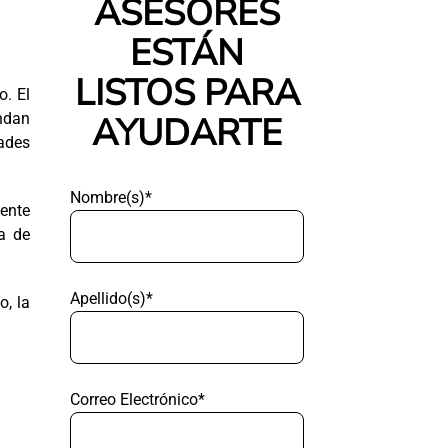
ASESORES
ESTÁN
LISTOS PARA
o. El
ndan
AYUDARTE
dades
Nombre(s)*
mente
a de
Apellido(s)*
o, la
Correo Electrónico*