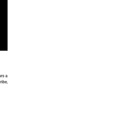
urs a
ribe,