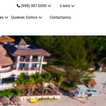
(998)-387-0090
$
MXN
jes
Quiénes Somos
Contáctanos