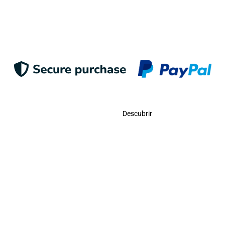
Enviar
Contacto
Descubrir
Llámanos
USA:
(786)-409-0545
Toll Free:
(800)-704-5202