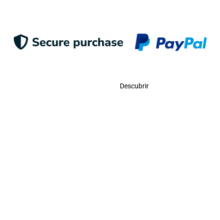
Contacto
Descubrir
Llámanos
USA:
(786)-409-0545
Toll Free:
(800)-704-5202
MX:
(998)-387-0090