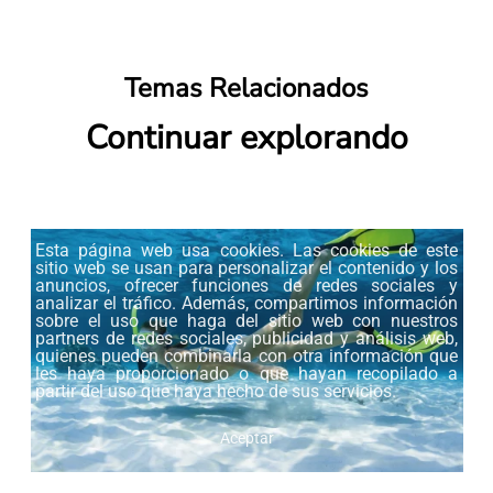
Temas Relacionados
Continuar explorando
Esta página web usa cookies. Las cookies de este
sitio web se usan para personalizar el contenido y los
anuncios, ofrecer funciones de redes sociales y
analizar el tráfico. Además, compartimos información
sobre el uso que haga del sitio web con nuestros
partners de redes sociales, publicidad y análisis web,
quienes pueden combinarla con otra información que
les haya proporcionado o que hayan recopilado a
partir del uso que haya hecho de sus servicios.
Aceptar