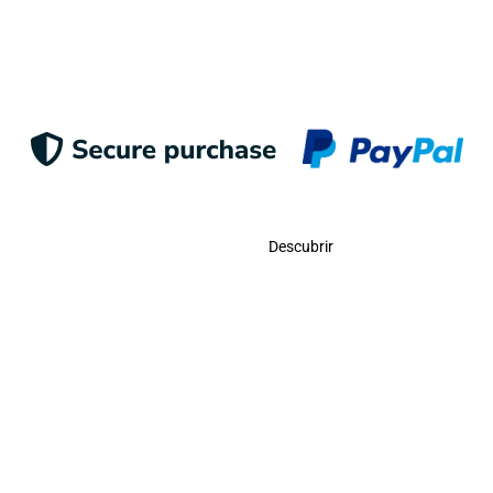
Enviar
Contacto
Descubrir
Llámanos
USA:
(786)-409-0545
Toll Free:
(800)-704-5202