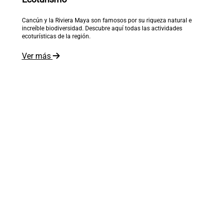
Cancún y la Riviera Maya son famosos por su riqueza natural e
increíble biodiversidad. Descubre aquí todas las actividades
ecoturísticas de la región.
Ver más
El mundo está a tus pies
Recibe inspiración en tu correo