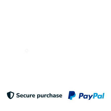
Deseo recibir e-mails de Odigoo
Esta página web usa cookies. Las cookies de este
sitio web se usan para personalizar el contenido y los
anuncios, ofrecer funciones de redes sociales y
Enviar
analizar el tráfico. Además, compartimos información
sobre el uso que haga del sitio web con nuestros
partners de redes sociales, publicidad y análisis web,
quienes pueden combinarla con otra información que
les haya proporcionado o que hayan recopilado a
partir del uso que haya hecho de sus servicios.
Aceptar