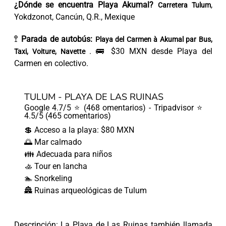
¿Dónde se encuentra Playa Akumal?
,
Carretera Tulum
Yokdzonot, Cancún, Q.R., Mexique
🚏
Parada de autobús:
Playa del Carmen à Akumal par Bus,
. 🚌 $30 MXN desde Playa del
Taxi, Voiture, Navette
Carmen en colectivo.
TULUM - PLAYA DE LAS RUINAS
Google 4.7/5 ⭐ (468 omentarios) - Tripadvisor ⭐
4.5/5 (465 comentarios)
💲 Acceso a la playa: $80 MXN
🌅 Mar calmado
👪 Adecuada para niños
🚣 Tour en lancha
🏊 Snorkeling
🏯 Ruinas arqueológicas de Tulum
Descripción: La Playa de Las Ruinas también llamada