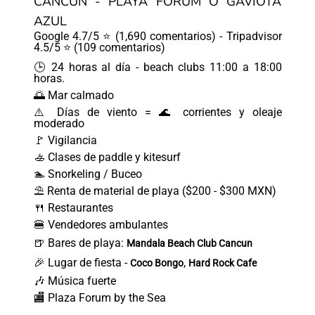
CANCÚN - PLAYA FORUM O GAVIOTA
AZUL
Google 4.7/5 ⭐ (1,690 comentarios) - Tripadvisor
4.5/5 ⭐ (109 comentarios)
🕒 24 horas al día - beach clubs 11:00 a 18:00
horas.
🌅 Mar calmado
⚠️ Días de viento = 🌊 corrientes y oleaje
moderado
🚩 Vigilancia
🚣 Clases de paddle y kitesurf
🏊 Snorkeling / Buceo
⛱ Renta de material de playa ($200 - $300 MXN)
🍴 Restaurantes
🍔 Vendedores ambulantes
🍺 Bares de playa:
Mandala Beach Club Cancun
🎉 Lugar de fiesta -
,
Coco Bongo
Hard Rock Cafe
🎶 Música fuerte
🏬 Plaza Forum by the Sea