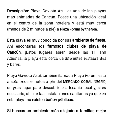
Descripción:
Playa Gaviota Azul es una de las playas
más animadas de Cancún. Posee una ubicación ideal
en el centro de la zona hotelera y está muy cerca
(menos de 2 minutos a pie) a
.
Plaza Forum by the Sea
Esta playa es muy conocida por sus
ambiente de fiesta
.
Ahí encontarás los
famosos clubes de playa de
Cancún
. ¡Estos lugares abren desde las 11 am!
Esta página web usa cookies. Las cookies de este
Además, la playa está cerca de diferentes restaurantes
sitio web se usan para personalizar el contenido y los
y bares.
anuncios, ofrecer funciones de redes sociales y
analizar el tráfico. Además, compartimos información
sobre el uso que haga del sitio web con nuestros
Playa Gaviota Azul, también llamada Playa Forum, está
partners de redes sociales, publicidad y análisis web,
a solo unos minutos a pie del
,
quienes pueden combinarla con otra información que
MERCADO CORAL NEGRO
les haya proporcionado o que hayan recopilado a
un gran lugar para descubrir la artesanía local y, si es
partir del uso que haya hecho de sus servicios.
necesario, utilizar las instalaciones sanitarias ya que en
esta playa
no existen baños públicos.
Aceptar
Si buscas un ambiente más relajado o familiar
, mejor