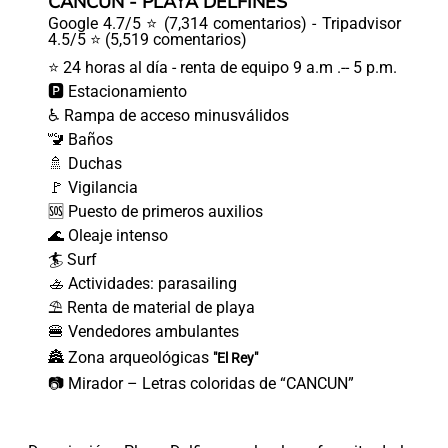
CANCÚN - PLAYA DELFINES
Google 4.7/5 ⭐ (7,314 comentarios) - Tripadvisor
4.5/5 ⭐ (5,519 comentarios)
⭐ 24 horas al día - renta de equipo 9 a.m .-- 5 p.m.
🅿️ Estacionamiento
♿ Rampa de acceso minusválidos
🚾 Baños
🚿 Duchas
🚩 Vigilancia
🆘 Puesto de primeros auxilios
🌊 Oleaje intenso
🏄 Surf
🚣 Actividades: parasailing
⛱ Renta de material de playa
🍔 Vendedores ambulantes
🏯 Zona arqueológicas
"El Rey"
📷 Mirador – Letras coloridas de “CANCUN”