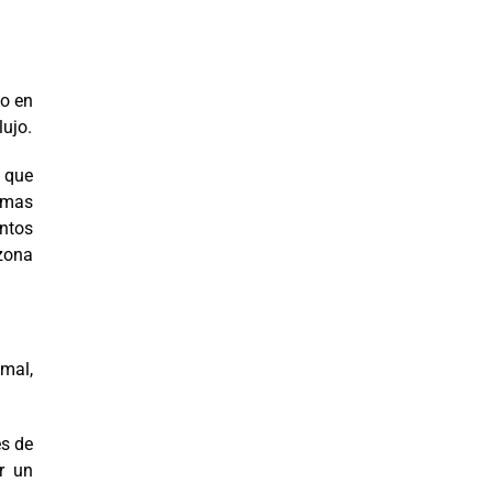
do en
lujo.
o que
camas
antos
 zona
mal,
s de
ir un