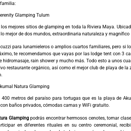
familia:
erenity Glamping Tulum
los mejores sitios de glamping en toda la Riviera Maya. Ubica
 lo mejor de dos mundos, extraordinaria naturaleza y magnífico 
cuzzi para lunamieleros o amplios cuartos familiares, pero si l
 máximo, te recomendamos que vayas por las lodge tent con 3 
a de hidromasaje, rain shower y mucho más. Todo esto a unos cu
ivo restaurante orgánico, así como el mejor club de playa de la
o.
kumal Natura Glamping
 400 metros del paraíso para tortugas que es la playa de Aku
 con baños privados, cómodas camas y WiFi gratuito.
tura Glamping
podrás encontrar hermosos cenotes, tomar clase
ticipar en diferentes rituales en su centro ceremonial, recib