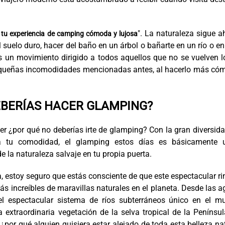
". La naturaleza sigue a
r tu experiencia de camping cómoda y lujosa
l suelo duro, hacer del baño en un árbol o bañarte en un río o e
 un movimiento dirigido a todos aquellos que no se vuelven l
pequeñas incomodidades mencionadas antes, al hacerlo más có
EBERÍAS HACER GLAMPING?
ser ¿por qué no deberías irte de glamping? Con la gran diversid
ra tu comodidad, el glamping estos días es básicamente 
 la naturaleza salvaje en tu propia puerta.
 estoy seguro que estás consciente de que este espectacular r
 increíbles de maravillas naturales en el planeta. Desde las 
el espectacular sistema de ríos subterráneos único en el m
extraordinaria vegetación de la selva tropical de la Penínsu
¿por qué alguien quisiera estar alejado de toda esta belleza na