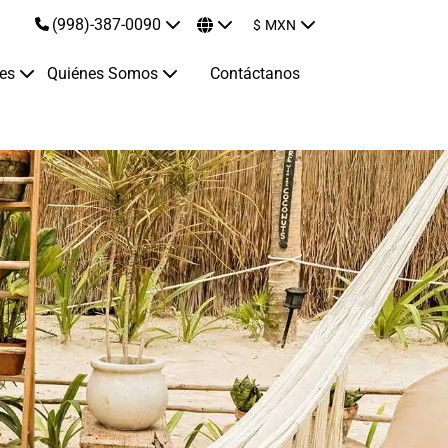
(998)-387-0090
$
MXN
jes
Quiénes Somos
Contáctanos