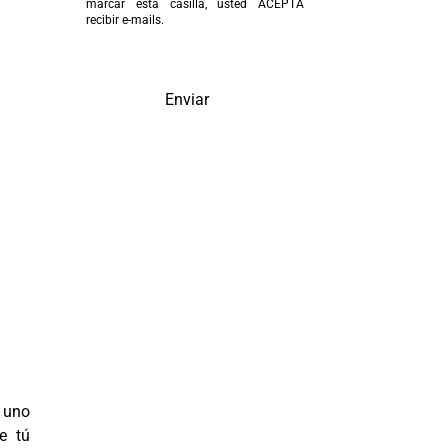
marcar esta casilla, usted ACEPTA
recibir e-mails.
Enviar
 uno
e tú