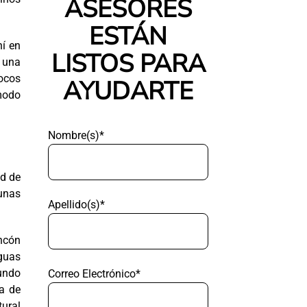
ASESORES
ESTÁN
hí en
LISTOS PARA
n una
ocos
AYUDARTE
modo
Nombre(s)*
ad de
unas
Apellido(s)*
incón
aguas
undo
Correo Electrónico*
la de
tural