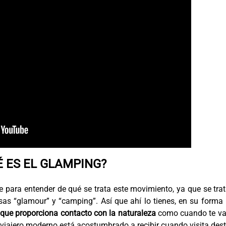
É ES EL GLAMPING?
e para entender de qué se trata este movimiento, ya que se tra
esas “glamour” y “camping”. Así que ahí lo tienes, en su form
 que proporciona contacto con la naturaleza
como cuando te va
viajero moderno está acostumbrado a recibir cuando visita des