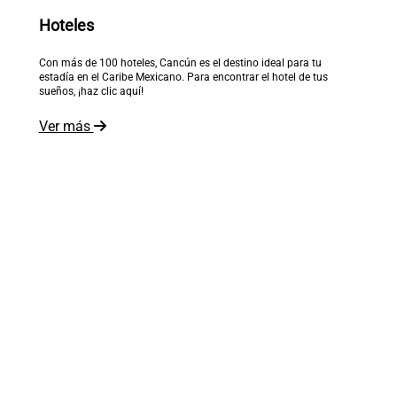
Hoteles
Con más de 100 hoteles, Cancún es el destino ideal para tu
estadía en el Caribe Mexicano. Para encontrar el hotel de tus
sueños, ¡haz clic aquí!
Ver más
El mundo está a tus pies
Recibe inspiración en tu correo