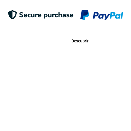
Contacto
Descubrir
Llámanos
USA:
(786)-409-0545
Toll Free:
(800)-704-5202
MX:
(998)-387-0090