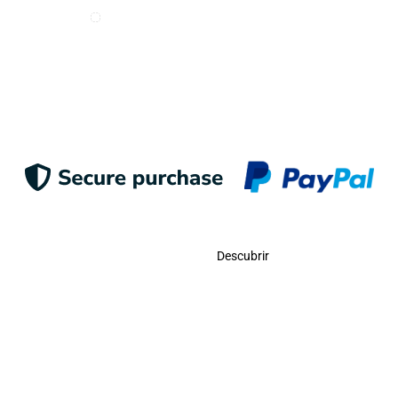
Deseo recibir e-mails de Odigoo
Enviar
Contacto
Descubrir
Llámanos
USA:
(786)-409-0545