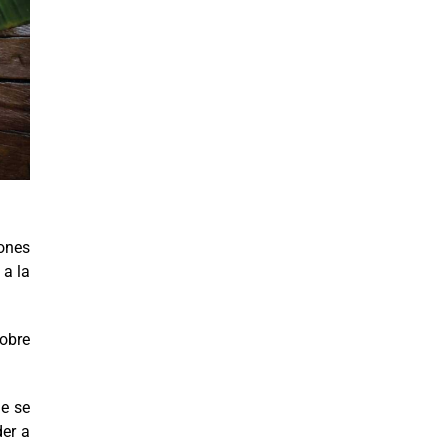
iones
 a la
obre
ue se
der a