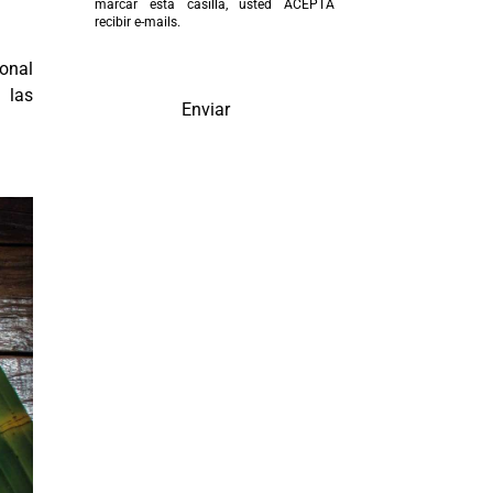
marcar esta casilla, usted ACEPTA
recibir e-mails.
ional
 las
Enviar