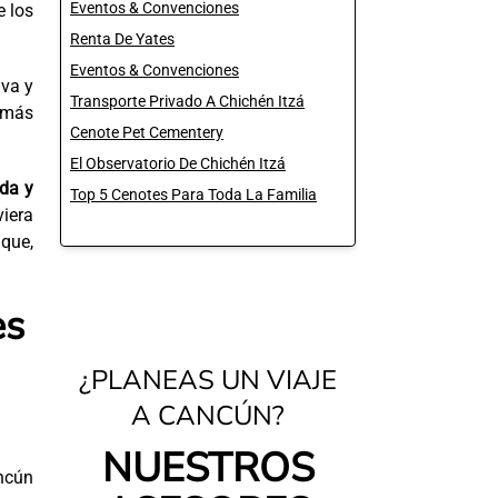
Eventos & Convenciones
e los
Renta De Yates
Eventos & Convenciones
lva y
Transporte Privado A Chichén Itzá
 más
Cenote Pet Cementery
El Observatorio De Chichén Itzá
ida y
Top 5 Cenotes Para Toda La Familia
viera
que,
es
¿PLANEAS UN VIAJE
A CANCÚN?
NUESTROS
ncún