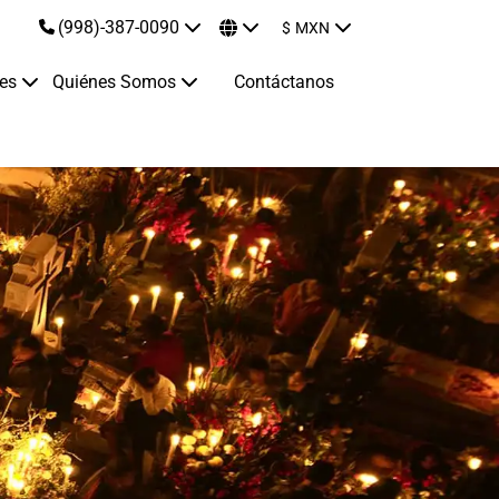
(998)-387-0090
$
MXN
jes
Quiénes Somos
Contáctanos