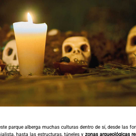
este parque alberga muchas culturas dentro de sí, desde las f
alista, hasta las estructuras, túneles y
zonas arqueológicas re