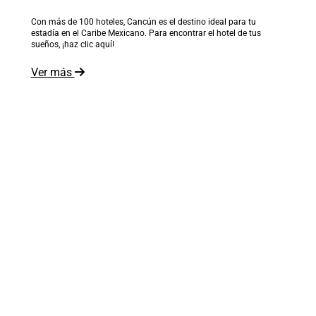
Con más de 100 hoteles, Cancún es el destino ideal para tu
estadía en el Caribe Mexicano. Para encontrar el hotel de tus
sueños, ¡haz clic aquí!
Ver más
El mundo está a tus pies
Recibe inspiración en tu correo