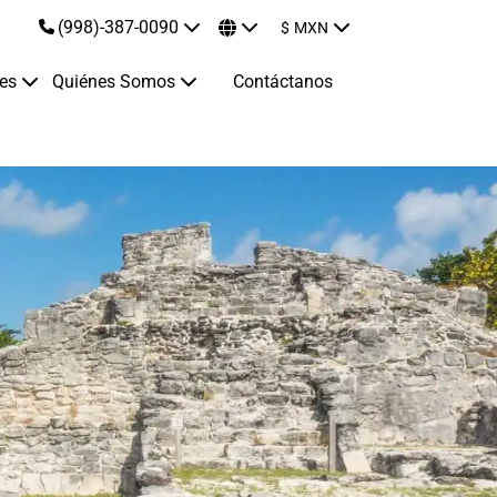
(998)-387-0090
$
MXN
jes
Quiénes Somos
Contáctanos