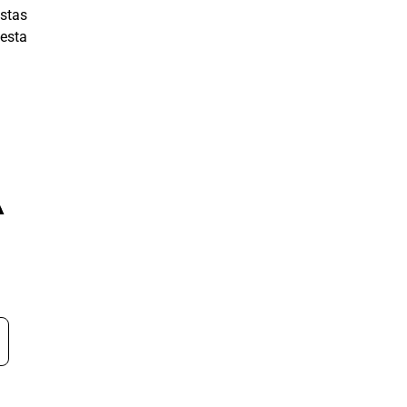
stas
 esta
A