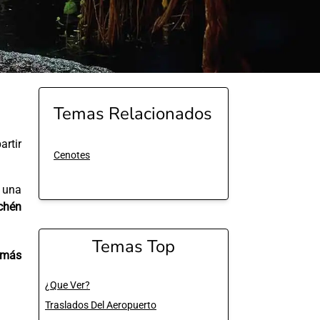
Temas Relacionados
rtir
Cenotes
 una
chén
Temas Top
 más
¿Que Ver?
Traslados Del Aeropuerto