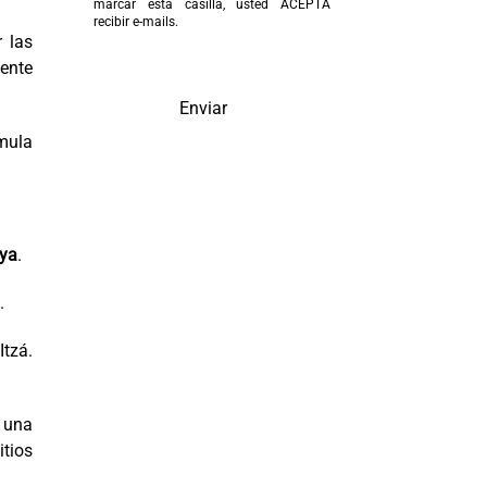
marcar esta casilla, usted ACEPTA
recibir e-mails.
 las
ente
Enviar
mula
aya
.
.
Itzá.
o una
itios