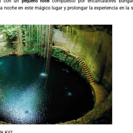
nta con un
compuesto por encantadores bunga
pequeño hotel
a noche en este mágico lugar y prolongar la experiencia en la 
Ik Kil?