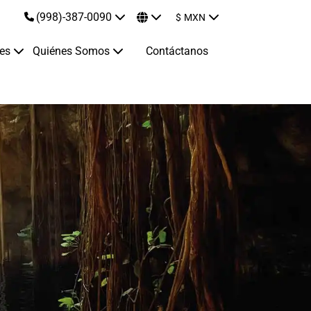
(998)-387-0090
$
MXN
jes
Quiénes Somos
Contáctanos