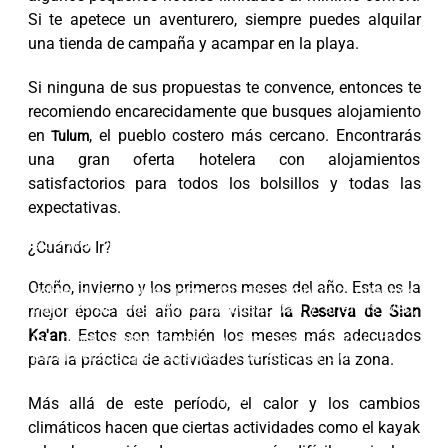
Si te apetece un aventurero, siempre puedes alquilar
una tienda de campaña y acampar en la playa.
Si ninguna de sus propuestas te convence, entonces te
recomiendo encarecidamente que busques alojamiento
en
, el pueblo costero más cercano. Encontrarás
Tulum
una gran oferta hotelera con alojamientos
satisfactorios para todos los bolsillos y todas las
expectativas.
Esta página web usa cookies. Las cookies de este
sitio web se usan para personalizar el contenido y los
¿Cuándo Ir?
anuncios, ofrecer funciones de redes sociales y
analizar el tráfico. Además, compartimos información
Otoño, invierno y los primeros meses del año. Esta es la
sobre el uso que haga del sitio web con nuestros
partners de redes sociales, publicidad y análisis web,
mejor época del año para visitar
la Reserva de Sian
quienes pueden combinarla con otra información que
Ka'an
. Estos son también los meses más adecuados
les haya proporcionado o que hayan recopilado a
partir del uso que haya hecho de sus servicios.
para la práctica de actividades turísticas en la zona.
Aceptar
Más allá de este período, el calor y los cambios
climáticos hacen que ciertas actividades como el kayak