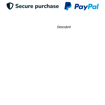
Contacto
Descubrir
Llámanos
USA:
(786)-409-0545
Toll Free:
(800)-704-5202
MX:
(998)-387-0090
Envíanos Un Correo